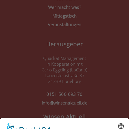
Wer macht was?
Mittagstisch
Veranstaltungen
Herausgeber
Quadrat Management
in Kooperation mit
Carlo Eggeling (LoCarlo)
Lauensteinstraße 37
21339 Lüneburg
0151 560 693 70
info@winsenaktuell.de
Winsen Aktuell