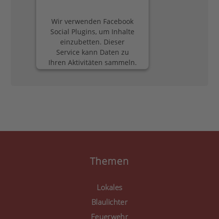
Wir verwenden Facebook
Social Plugins, um Inhalte
einzubetten. Dieser
Service kann Daten zu
Ihren Aktivitäten sammeln.
Bitte lesen Sie die Details
durch und stimmen Sie
der Nutzung des Service
zu, um diese Inhalte
anzuzeigen.
Mehr Informationen
Akzeptieren
Themen
powered by
Usercentrics
Consent Management
Lokales
Platform
&
eRecht24
Blaulichter
Feuerwehr