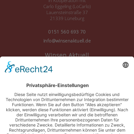
in Kooperation mit
Carlo Eggeling (LoCarlo)
Lauensteinstraße 37
21339 Lüneburg
0151 560 693 70
info@winsenaktuell.de
Winsen Aktuell
Anmelden
Registrieren
Nutzungsbedingungen
Über Uns
Datenschutz
Kontakt