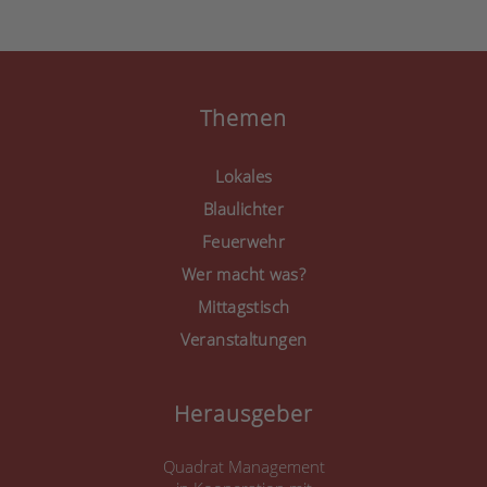
anzuzeigen.
Mehr Informationen
Akzeptieren
Themen
powered by
Usercentrics
Consent Management
Lokales
Platform
&
eRecht24
Blaulichter
Feuerwehr
Wer macht was?
Mittagstisch
Veranstaltungen
Herausgeber
Quadrat Management