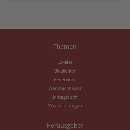
durch und stimmen Sie
der Nutzung des Service
zu, um diese Inhalte
anzuzeigen.
Mehr Informationen
Akzeptieren
Themen
powered by
Usercentrics
Consent Management
Lokales
Platform
&
eRecht24
Blaulichter
Feuerwehr
Wer macht was?
Mittagstisch
Veranstaltungen
Herausgeber