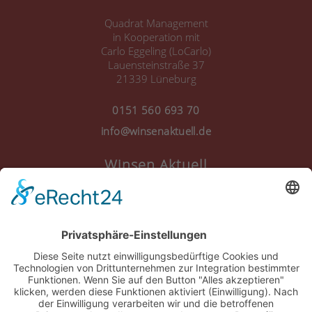
Quadrat Management
in Kooperation mit
Carlo Eggeling (LoCarlo)
Lauensteinstraße 37
21339 Lüneburg
0151 560 693 70
info@winsenaktuell.de
Winsen Aktuell
Anmelden
Registrieren
Nutzungsbedingungen
Über Uns