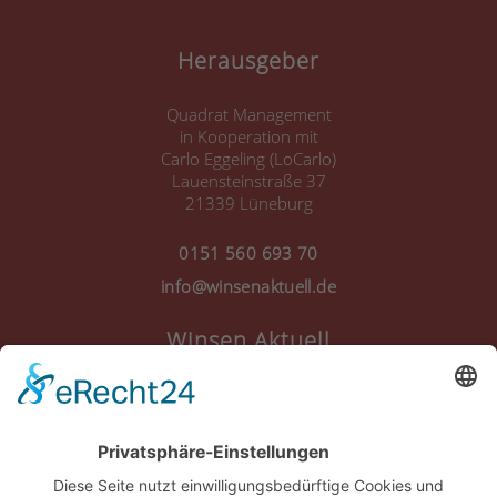
Herausgeber
Quadrat Management
in Kooperation mit
Carlo Eggeling (LoCarlo)
Lauensteinstraße 37
21339 Lüneburg
0151 560 693 70
info@winsenaktuell.de
Winsen Aktuell
Anmelden
Registrieren
Nutzungsbedingungen