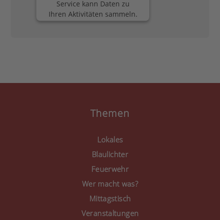
Service kann Daten zu
Ihren Aktivitäten sammeln.
Bitte lesen Sie die Details
durch und stimmen Sie
der Nutzung des Service
zu, um diese Inhalte
anzuzeigen.
Mehr Informationen
Akzeptieren
Themen
powered by
Usercentrics
Consent Management
Lokales
Platform
&
eRecht24
Blaulichter
Feuerwehr
Wer macht was?
Mittagstisch
Veranstaltungen