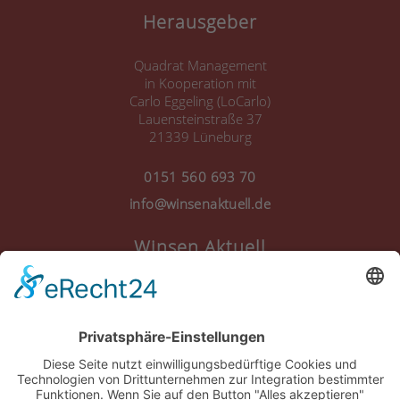
Herausgeber
Quadrat Management
in Kooperation mit
Carlo Eggeling (LoCarlo)
Lauensteinstraße 37
21339 Lüneburg
0151 560 693 70
info@winsenaktuell.de
Winsen Aktuell
Anmelden
Registrieren
Nutzungsbedingungen
Über Uns