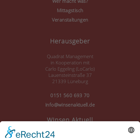
Wer macht was?
Mittagstisch
Veranstaltungen
Herausgeber
Quadrat Management
in Kooperation mit
Carlo Eggeling (LoCarlo)
Lauensteinstraße 37
21339 Lüneburg
0151 560 693 70
info@winsenaktuell.de
Winsen Aktuell
Anmelden