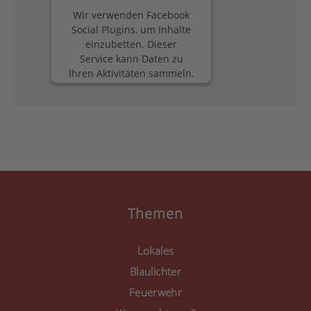
Wir verwenden Facebook
Social Plugins, um Inhalte
einzubetten. Dieser
Service kann Daten zu
Ihren Aktivitäten sammeln.
Bitte lesen Sie die Details
durch und stimmen Sie
der Nutzung des Service
zu, um diese Inhalte
anzuzeigen.
Mehr Informationen
Akzeptieren
Themen
powered by
Usercentrics
Consent Management
Lokales
Platform
&
eRecht24
Blaulichter
Feuerwehr