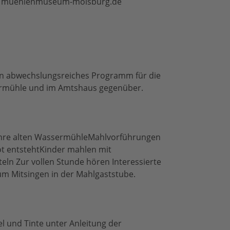
ter: muehlenmuseum-moisburg.de
in abwechslungsreiches Programm für die
sermühle und im Amtshaus gegenüber.
 Jahre alten WassermühleMahlvorführungen
ot entstehtKinder mahlen mit
ln Zur vollen Stunde hören Interessierte
um Mitsingen in der Mahlgaststube.
el und Tinte unter Anleitung der