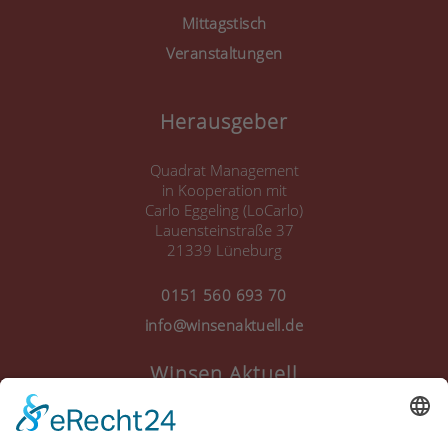
Mittagstisch
Veranstaltungen
Herausgeber
Quadrat Management
in Kooperation mit
Carlo Eggeling (LoCarlo)
Lauensteinstraße 37
21339 Lüneburg
0151 560 693 70
info@winsenaktuell.de
Winsen Aktuell
Anmelden