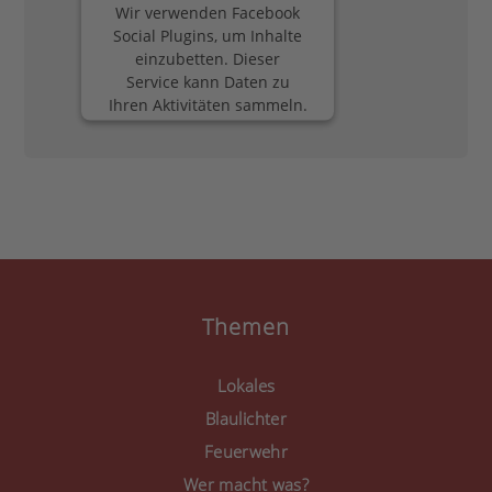
Wir verwenden Facebook
Social Plugins, um Inhalte
einzubetten. Dieser
Service kann Daten zu
Ihren Aktivitäten sammeln.
Bitte lesen Sie die Details
durch und stimmen Sie
der Nutzung des Service
zu, um diese Inhalte
anzuzeigen.
Mehr Informationen
Akzeptieren
Themen
powered by
Usercentrics
Consent Management
Lokales
Platform
&
eRecht24
Blaulichter
Feuerwehr
Wer macht was?