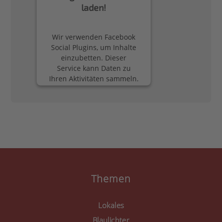
laden!
Wir verwenden Facebook
Social Plugins, um Inhalte
einzubetten. Dieser
Service kann Daten zu
Ihren Aktivitäten sammeln.
Bitte lesen Sie die Details
durch und stimmen Sie
der Nutzung des Service
zu, um diese Inhalte
anzuzeigen.
Mehr Informationen
Akzeptieren
Themen
powered by
Usercentrics
Consent Management
Lokales
Platform
&
eRecht24
Blaulichter