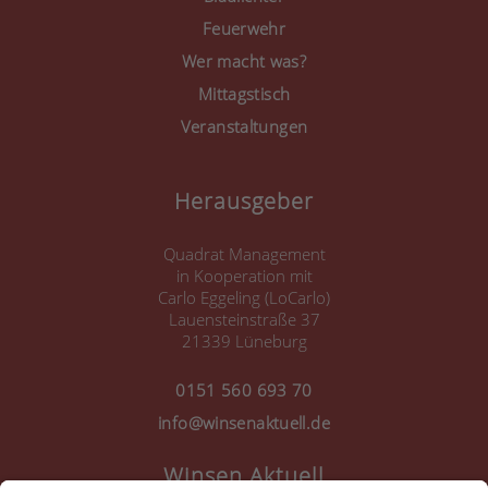
Feuerwehr
Wer macht was?
Mittagstisch
Veranstaltungen
Herausgeber
Quadrat Management
in Kooperation mit
Carlo Eggeling (LoCarlo)
Lauensteinstraße 37
21339 Lüneburg
0151 560 693 70
info@winsenaktuell.de
Winsen Aktuell