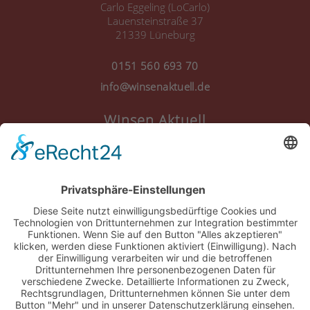
Carlo Eggeling (LoCarlo)
Lauensteinstraße 37
21339 Lüneburg
0151 560 693 70
info@winsenaktuell.de
Winsen Aktuell
Anmelden
Registrieren
Nutzungsbedingungen
Über Uns
Datenschutz
Kontakt