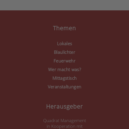
anzuzeigen.
Mehr Informationen
Akzeptieren
Themen
powered by
Usercentrics
Consent Management
Lokales
Platform
&
eRecht24
Blaulichter
Feuerwehr
Wer macht was?
Mittagstisch
Veranstaltungen
Herausgeber
Quadrat Management
in Kooperation mit