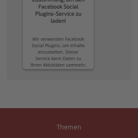
Facebook Social
Plugins-Service zu
laden!
Wir verwenden Facebook
Social Plugins, um Inhalte
einzubetten. Dieser
Service kann Daten zu
Ihren Aktivitäten sammeln.
Bitte lesen Sie die Details
durch und stimmen Sie
der Nutzung des Service
zu, um diese Inhalte
anzuzeigen.
Mehr Informationen
Akzeptieren
Themen
powered by
Usercentrics