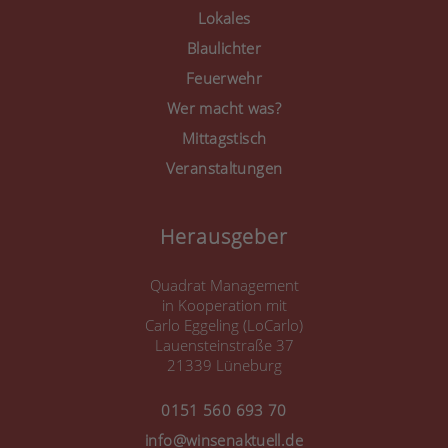
Consent Management
Lokales
Platform
&
eRecht24
Blaulichter
Feuerwehr
Wer macht was?
Mittagstisch
Veranstaltungen
Herausgeber
Quadrat Management
in Kooperation mit
Carlo Eggeling (LoCarlo)
Lauensteinstraße 37
21339 Lüneburg
0151 560 693 70
info@winsenaktuell.de