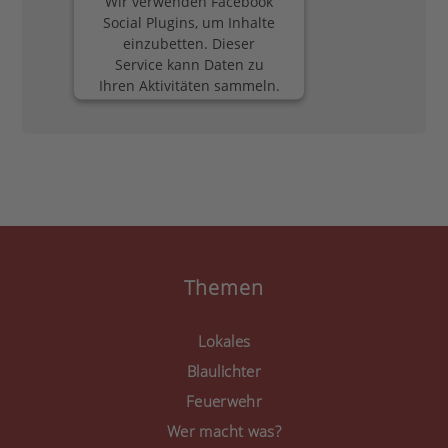
Wir verwenden Facebook
Social Plugins, um Inhalte
einzubetten. Dieser
Service kann Daten zu
Ihren Aktivitäten sammeln.
Bitte lesen Sie die Details
durch und stimmen Sie
der Nutzung des Service
zu, um diese Inhalte
anzuzeigen.
Mehr Informationen
Akzeptieren
Themen
powered by
Usercentrics
Consent Management
Lokales
Platform
&
eRecht24
Blaulichter
Feuerwehr
Wer macht was?