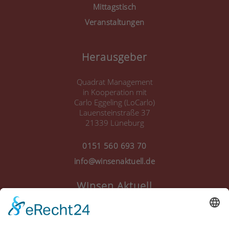
Mittagstisch
Veranstaltungen
Herausgeber
Quadrat Management
in Kooperation mit
Carlo Eggeling (LoCarlo)
Lauensteinstraße 37
21339 Lüneburg
0151 560 693 70
info@winsenaktuell.de
Winsen Aktuell
Anmelden
Registrieren