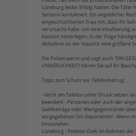
Polizei, nachdem die professionellen Tät
Lüneburg leider Erfolg hatten. Die Täter 
Seniorin kontaktiert. Ein angeblicher Rec
eingeschüchterten Frau mit, dass ihr Soh
verursacht habe. Um eine Inhaftierung zu
Kaution hinterlegen. In der Folge händig
Abholerin an der Haustür eine größere Su
Die Polizei warnt und sagt auch "EIN G
UNHÖFLICHKEIT! Hören Sie auf Ihr Bauchg
Tipps zum Schutz vor Telefonbetrug:
- Nicht am Telefon unter Druck setzen la
beenden! - Personen oder auch der angeb
Geldbeträge oder Wertgegenstände über
vorgegebenen Ort deponieren! - Wenn m
hinzuziehen
Lüneburg - Pedelec-Dieb im Rahmen der St