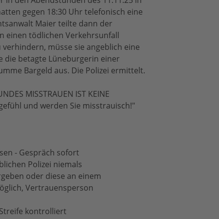
er in den Abendstunden des 11.11.25 in
hatten gegen 18:30 Uhr telefonisch eine
htsanwalt Maier teilte dann der
n einen tödlichen Verkehrsunfall
 verhindern, müsse sie angeblich eine
te die betagte Lüneburgerin einer
mme Bargeld aus. Die Polizei ermittelt.
ESUNDES MISSTRAUEN IST KEINE
efühl und werden Sie misstrauisch!"
ssen - Gespräch sofort
lichen Polizei niemals
geben oder diese an einem
öglich, Vertrauensperson
reife kontrolliert