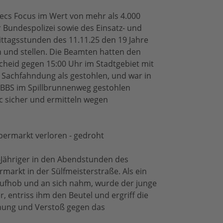
ecs Focus im Wert von mehr als 4.000
 Bundespolizei sowie des Einsatz- und
ttagsstunden des 11.11.25 den 19 Jahre
n und stellen. Die Beamten hatten den
eid gegen 15:00 Uhr im Stadtgebiet mit
er Sachfahndung als gestohlen, und war in
 BBS im Spillbrunnenweg gestohlen
c sicher und ermitteln wegen
permarkt verloren - gedroht
6-Jähriger in den Abendstunden des
markt in der Sülfmeisterstraße. Als ein
aufhob und an sich nahm, wurde der junge
, entriss ihm den Beutel und ergriff die
rohung und Verstoß gegen das