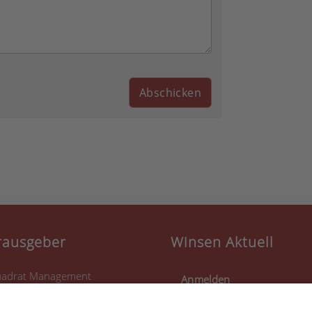
rausgeber
Winsen Aktuell
adrat Management
Anmelden
 Kooperation mit
Registrieren
rlo Eggeling (LoCarlo)