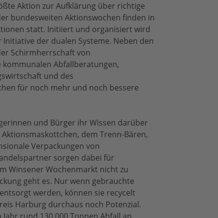
ößte Aktion zur Aufklärung über richtige
er bundesweiten Aktionswochen finden in
en statt. Initiiert und organisiert wird
r Initiative der dualen Systeme. Neben den
der Schirmherrschaft von
e kommunalen Abfallberatungen,
swirtschaft und des
chen für noch mehr und noch bessere
gerinnen und Bürger ihr Wissen darüber
 Aktionsmaskottchen, dem Trenn-Bären,
ensionale Verpackungen von
andelspartner sorgen dabei für
em Winsener Wochenmarkt nicht zu
ackung geht es. Nur wenn gebrauchte
entsorgt werden, können sie recycelt
reis Harburg durchaus noch Potenzial.
 Jahr rund 130.000 Tonnen Abfall an,