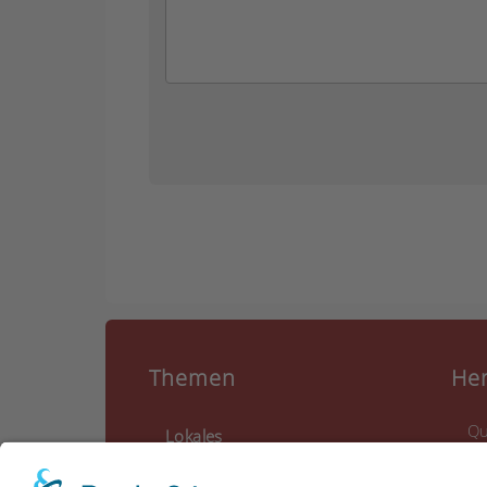
Themen
He
Qu
Lokales
in
Blaulichter
Ca