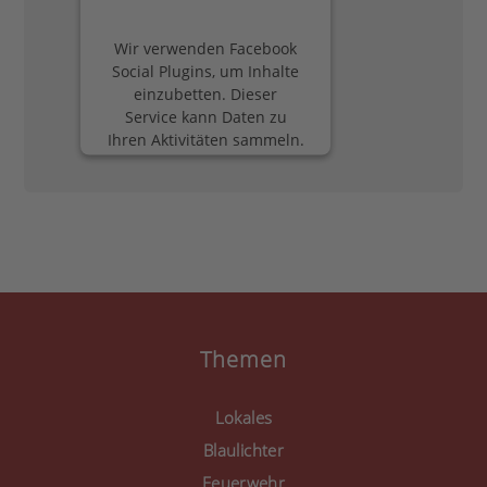
Wir verwenden Facebook
Social Plugins, um Inhalte
einzubetten. Dieser
Service kann Daten zu
Ihren Aktivitäten sammeln.
Bitte lesen Sie die Details
durch und stimmen Sie
der Nutzung des Service
zu, um diese Inhalte
anzuzeigen.
Mehr Informationen
Akzeptieren
Themen
powered by
Usercentrics
Consent Management
Lokales
Platform
&
eRecht24
Blaulichter
Feuerwehr