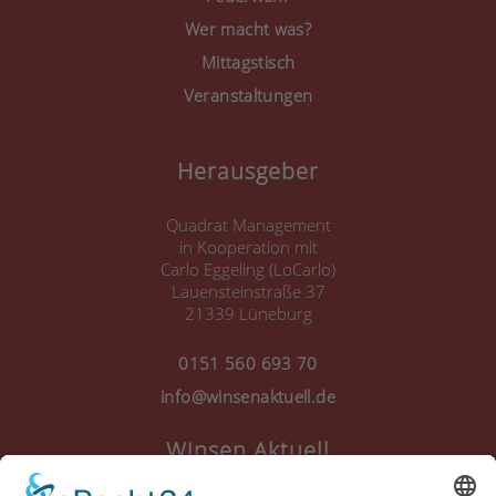
Wer macht was?
Mittagstisch
Veranstaltungen
Herausgeber
Quadrat Management
in Kooperation mit
Carlo Eggeling (LoCarlo)
Lauensteinstraße 37
21339 Lüneburg
0151 560 693 70
info@winsenaktuell.de
Winsen Aktuell