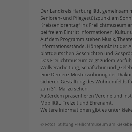
Der Landkreis Harburg lädt gemeinsam 
Senioren- und Pflegestützpunkt am Sonnt
Kreisseniorentag“ ins Freilichtmuseum am
bei freiem Eintritt Informationen, Kult
Auf dem Programm stehen Musik, Theater
Informationsstände. Höhepunkt ist der Au
plattdeutschen Geschichten und Gesprä
Das Freilichtmuseum zeigt zudem Vorfüh
Wollverarbeitung, Schafschur und „Geleb
eine Demenz-Musterwohnung der Diakon
sicheren Gestaltung des Wohnumfelds für 
zum 31. Mai zu sehen.
Außerdem präsentieren Vereine und Insti
Mobilität, Freizeit und Ehrenamt.
Weitere Informationen gibt es unter ki
© Fotos: Stiftung Freilichtmuseum am Kiekebe