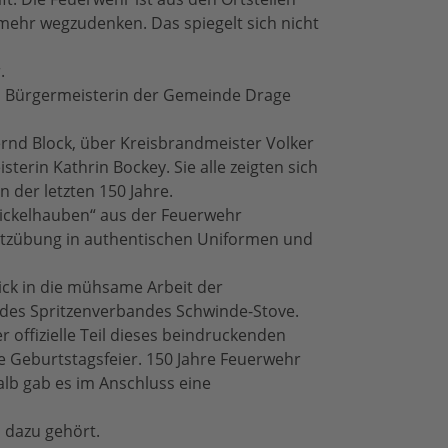
mehr wegzudenken. Das spiegelt sich nicht
.
on Bürgermeisterin der Gemeinde Drage
nd Block, über Kreisbrandmeister Volker
rin Kathrin Bockey. Sie alle zeigten sich
 der letzten 150 Jahre.
Pickelhauben“ aus der Feuerwehr
satzübung in authentischen Uniformen und
ick in die mühsame Arbeit der
des Spritzenverbandes Schwinde-Stove.
offizielle Teil dieses beindruckenden
he Geburtstagsfeier. 150 Jahre Feuerwehr
lb gab es im Anschluss eine
 dazu gehört.